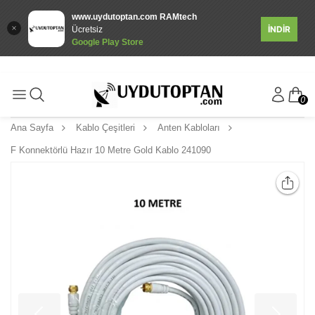
www.uydutoptan.com RAMtech
İNDİR
Ücretsiz
Google Play Store
0
Ana Sayfa
Kablo Çeşitleri
Anten Kabloları
F Konnektörlü Hazır 10 Metre Gold Kablo 241090