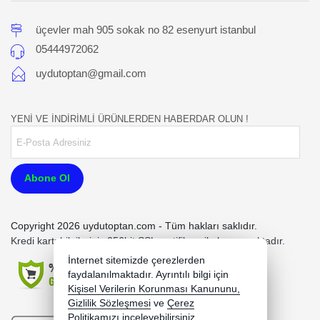
üçevler mah 905 sokak no 82 esenyurt istanbul
05444972062
uydutoptan@gmail.com
YENİ VE İNDİRİMLİ ÜRÜNLERDEN HABERDAR OLUN !
Abone Ol
Copyright 2026 uydutoptan.com - Tüm hakları saklıdır.
Kredi kartı bilgileriniz 256bit SSL sertifikası ile korunmaktadır.
İnternet sitemizde çerezlerden
faydalanılmaktadır. Ayrıntılı bilgi için
Kişisel Verilerin Korunması Kanununu,
Gizlilik Sözleşmesi
ve
Çerez
Politikamızı
inceleyebilirsiniz.