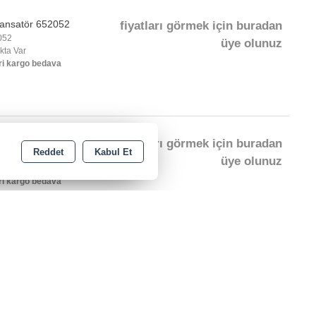
ansatör 652052
fiyatları görmek için buradan
052
üye olunuz
okta Var
ri kargo bedava
nsatör 652130
fiyatları görmek için buradan
Reddet
Kabul Et
130
üye olunuz
okta Var
ri kargo bedava
ansatör 652080
fiyatları görmek için buradan
080
üye olunuz
okta Var
ri kargo bedava