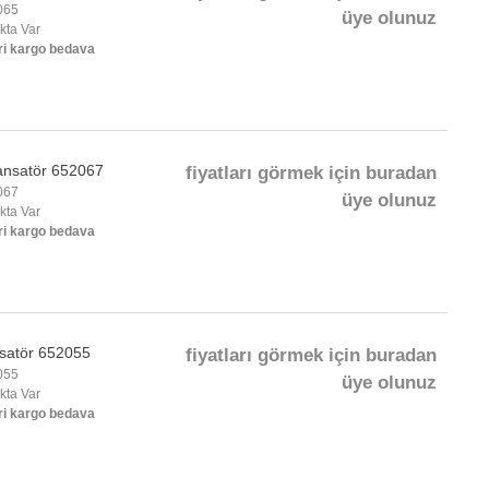
065
üye olunuz
okta Var
ri kargo bedava
ansatör 652067
fiyatları görmek için buradan
067
üye olunuz
okta Var
ri kargo bedava
satör 652055
fiyatları görmek için buradan
055
üye olunuz
okta Var
ri kargo bedava