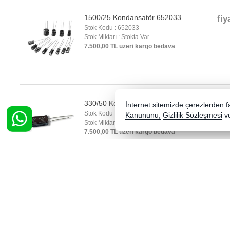
1500/25 Kondansatör 652033
fiy
Stok Kodu : 652033
Stok Miktarı : Stokta Var
7.500,00 TL üzeri kargo bedava
330/50 Kondansatör 652131
fiy
İnternet sitemizde çerezlerden fay
Stok Kodu : 652131
Kanununu,
Gizlilik Sözleşmesi
v
Stok Miktarı : Stokta Var
7.500,00 TL üzeri kargo bedava
820/35 Kondansatör 652035
fiy
Stok Kodu : 652035
Stok Miktarı : Stokta Var
7.500,00 TL üzeri kargo bedava