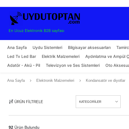
En Ucuz Elektronik B2B sayfası
Ana Sayfa
Uydu Sistemleri
Bilgisayar aksesuarları
Tamirci
Led Tv Led Bar
Elektrik Malzemeleri
Aydınlatma ve Ampül Çe
Adatör - Akü - Pil
Televizyon ve Ses Sistemleri
Oto Aksesu
Ana Sayfa
Elektronik Malzemeleri
Kondansatör ve diyotlar
ÜRÜN FİLTRELE
KATEGORİLER
92
Ürün Bulundu