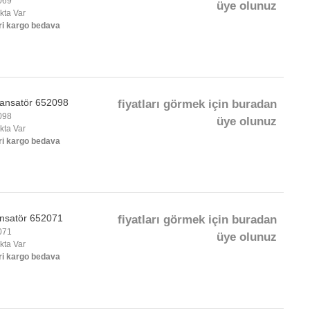
069
üye olunuz
okta Var
ri kargo bedava
ansatör 652098
fiyatları görmek için buradan
098
üye olunuz
okta Var
ri kargo bedava
nsatör 652071
fiyatları görmek için buradan
071
üye olunuz
okta Var
ri kargo bedava