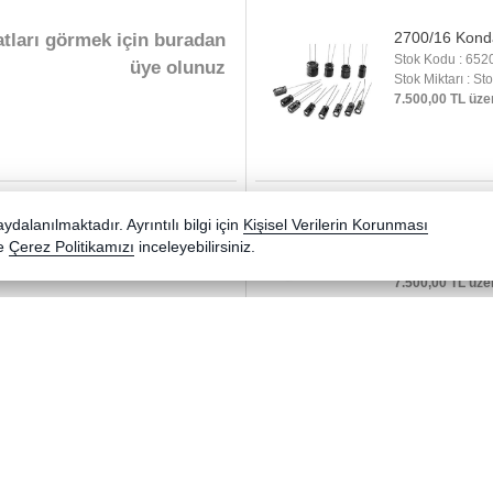
2700/16 Kond
atları görmek için buradan
Stok Kodu : 652
üye olunuz
Stok Miktarı : St
7.500,00 TL üze
330/63 Konda
atları görmek için buradan
dalanılmaktadır. Ayrıntılı bilgi için
Kişisel Verilerin Korunması
Stok Kodu : 652
e
Çerez Politikamızı
inceleyebilirsiniz.
üye olunuz
Stok Miktarı : St
7.500,00 TL üze
4700/16 Kond
atları görmek için buradan
Stok Kodu : 652
üye olunuz
Stok Miktarı : St
7.500,00 TL üze