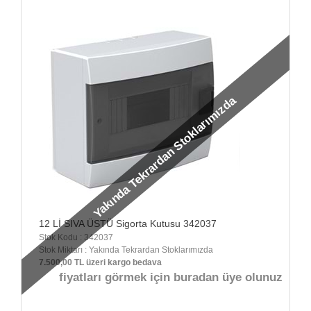
Yakında Tekrardan Stoklarımızda
12 Lİ SIVA ÜSTÜ Sigorta Kutusu 342037
Stok Kodu : 342037
Stok Miktarı : Yakında Tekrardan Stoklarımızda
7.500,00 TL üzeri kargo bedava
fiyatları görmek için buradan üye olunuz