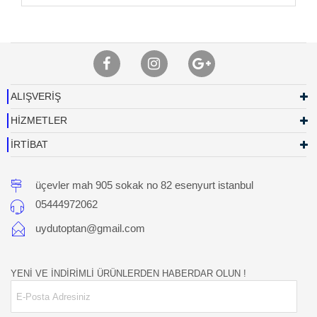
ALIŞVERİŞ
HİZMETLER
İRTİBAT
üçevler mah 905 sokak no 82 esenyurt istanbul
05444972062
uydutoptan@gmail.com
YENİ VE İNDİRİMLİ ÜRÜNLERDEN HABERDAR OLUN !