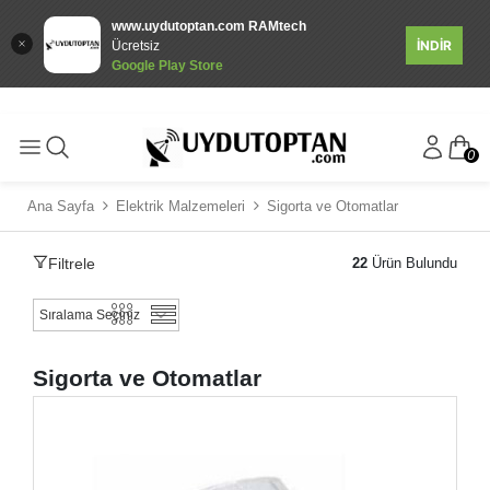
www.uydutoptan.com RAMtech
İNDİR
Ücretsiz
Google Play Store
0
Ana Sayfa
Elektrik Malzemeleri
Sigorta ve Otomatlar
Filtrele
22
Ürün Bulundu
Sigorta ve Otomatlar