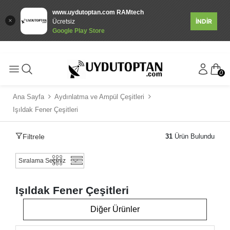
www.uydutoptan.com RAMtech
İNDİR
Ücretsiz
Google Play Store
0
Ana Sayfa
Aydınlatma ve Ampül Çeşitleri
Işıldak Fener Çeşitleri
Filtrele
31
Ürün Bulundu
Işıldak Fener Çeşitleri
Diğer Ürünler