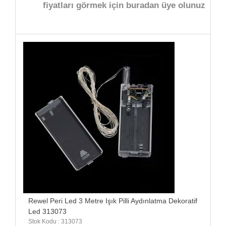
fiyatları görmek için buradan üye olunuz
Rewel Peri Led 3 Metre Işık Pilli Aydınlatma Dekoratif
Led 313073
Stok Kodu : 313073