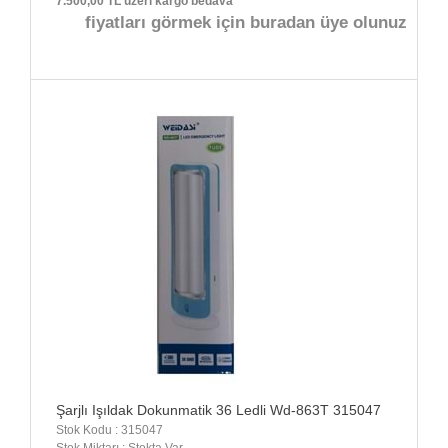
7.500,00 TL üzeri kargo bedava
fiyatları görmek için buradan üye olunuz
Şarjlı Işıldak Dokunmatik 36 Ledli Wd-863T 315047
Stok Kodu : 315047
Stok Miktarı : Stokta Var