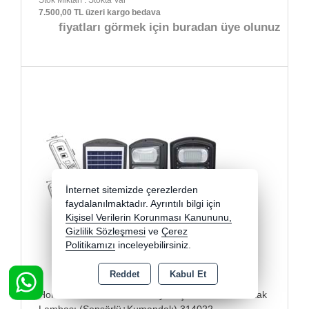
7.500,00 TL üzeri kargo bedava
fiyatları görmek için buradan üye olunuz
İnternet sitemizde çerezlerden
faydalanılmaktadır. Ayrıntılı bilgi için
Kişisel Verilerin Korunması Kanununu,
Gizlilik Sözleşmesi
ve
Çerez
Politikamızı
inceleyebilirsiniz.
Reddet
Kabul Et
Horoz Grand-100 6400k Beyaz Işık Led Solar Sokak
Lambası (Sensörlü+Kumandalı) 314022