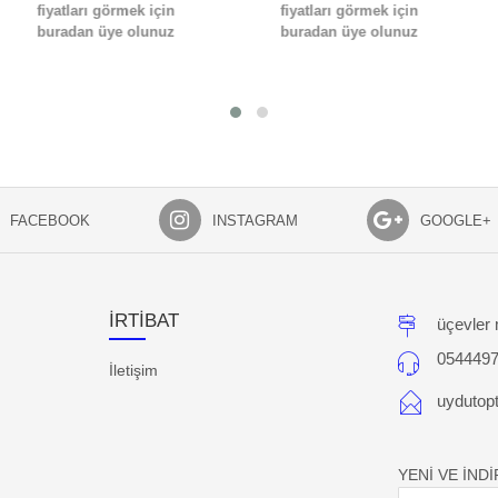
fiyatları görmek için
fiyatları görmek için
buradan üye olunuz
buradan üye olunuz
FACEBOOK
INSTAGRAM
GOOGLE+
İRTİBAT
üçevler 
054449
İletişim
uydutop
YENİ VE İND