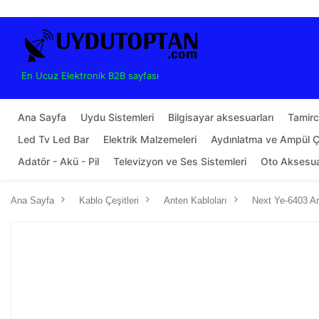
En Ucuz Elektronik B2B sayfası
Ana Sayfa
Uydu Sistemleri
Bilgisayar aksesuarları
Tamirci
Led Tv Led Bar
Elektrik Malzemeleri
Aydınlatma ve Ampül Çe
Adatör - Akü - Pil
Televizyon ve Ses Sistemleri
Oto Aksesu
Ana Sayfa
Kablo Çeşitleri
Anten Kabloları
Next Ye-6403 A