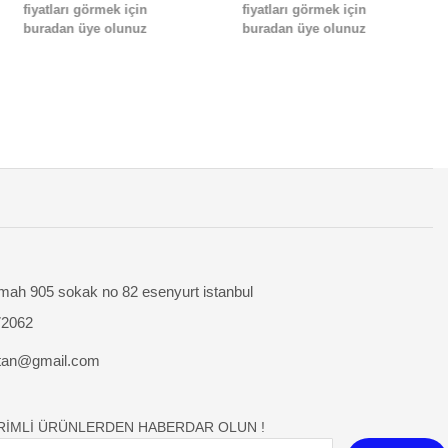
fiyatları görmek için
fiyatları görmek için
buradan üye olunuz
buradan üye olunuz
mah 905 sokak no 82 esenyurt istanbul
72062
tan@gmail.com
İRİMLİ ÜRÜNLERDEN HABERDAR OLUN !