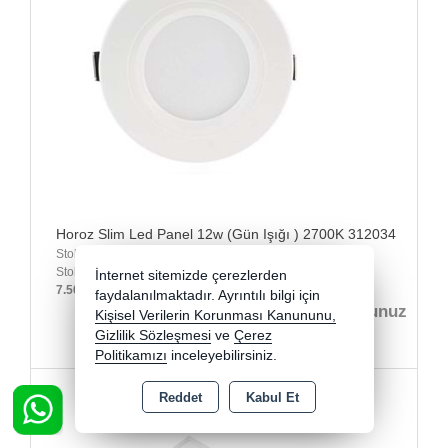
Horoz Slim Led Panel 12w (Gün Işığı ) 2700K 312034
Stok Kodu : 312034
Stok Miktarı : Stokta Var
İnternet sitemizde çerezlerden
7.500,00 TL üzeri kargo bedava
faydalanılmaktadır. Ayrıntılı bilgi için
fiyatları görmek için buradan üye olunuz
Kişisel Verilerin Korunması Kanununu,
Gizlilik Sözleşmesi
ve
Çerez
Politikamızı
inceleyebilirsiniz.
Reddet
Kabul Et