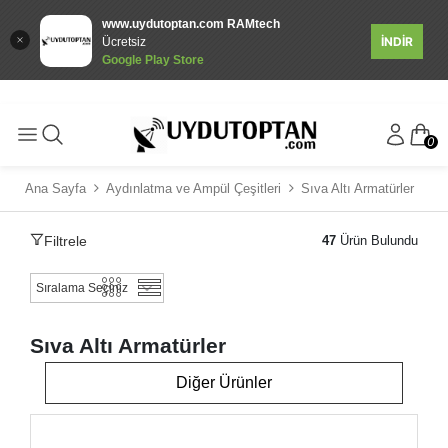
www.uydutoptan.com RAMtech
İNDİR
Ücretsiz
Google Play Store
0
Ana Sayfa
Aydınlatma ve Ampül Çeşitleri
Sıva Altı Armatürler
Filtrele
47
Ürün Bulundu
Sıva Altı Armatürler
Diğer Ürünler