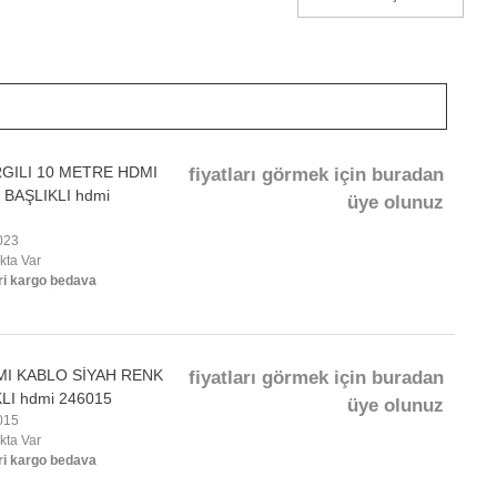
GILI 10 METRE HDMI
fiyatları görmek için buradan
BAŞLIKLI hdmi
üye olunuz
023
okta Var
ri kargo bedava
I KABLO SİYAH RENK
fiyatları görmek için buradan
LI hdmi 246015
üye olunuz
015
okta Var
ri kargo bedava