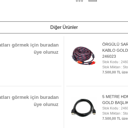
Diğer Ürünler
ÖRGÜLÜ SAR
atları görmek için buradan
KABLO GOLD 
üye olunuz
246023
Stok Kodu : 246
Stok Miktarı : St
7.500,00 TL üze
5 METRE HDM
atları görmek için buradan
GOLD BAŞLIK
üye olunuz
Stok Kodu : 246
Stok Miktarı : St
7.500,00 TL üze