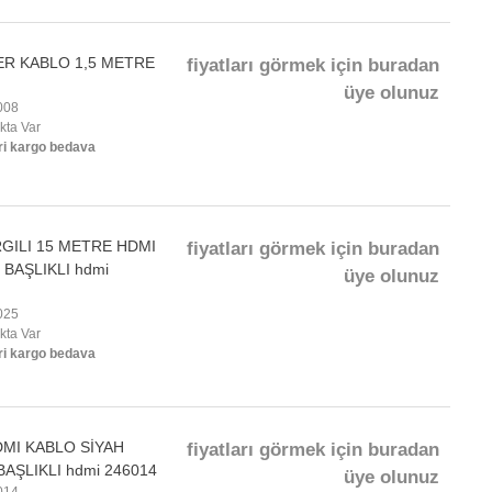
R KABLO 1,5 METRE
fiyatları görmek için buradan
üye olunuz
008
okta Var
ri kargo bedava
GILI 15 METRE HDMI
fiyatları görmek için buradan
BAŞLIKLI hdmi
üye olunuz
025
okta Var
ri kargo bedava
MI KABLO SİYAH
fiyatları görmek için buradan
AŞLIKLI hdmi 246014
üye olunuz