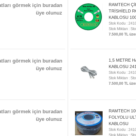
RAMTECH ÇİF
atları görmek için buradan
TRİSHİELD R
üye olunuz
KABLOSU 10
Stok Kodu : 241
Stok Miktarı : St
7.500,00 TL üze
1,5 METRE H
atları görmek için buradan
KABLOSU 24
üye olunuz
Stok Kodu : 241
Stok Miktarı : St
7.500,00 TL üze
RAMTECH 100
atları görmek için buradan
FOLYOLU ULT
üye olunuz
KABLOSU
Stok Kodu : 241
Stok Miktarı : St