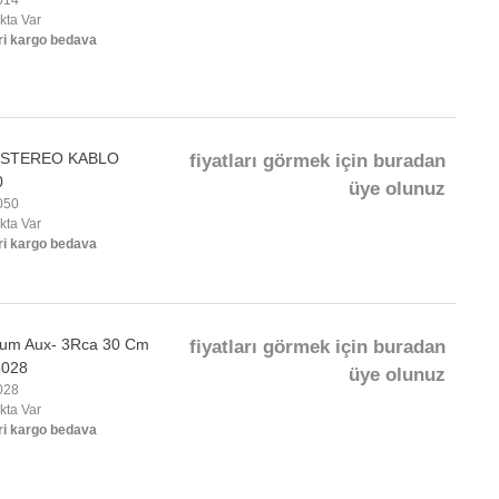
014
okta Var
ri kargo bedava
 STEREO KABLO
fiyatları görmek için buradan
0
üye olunuz
050
okta Var
ri kargo bedava
um Aux- 3Rca 30 Cm
fiyatları görmek için buradan
8028
üye olunuz
028
okta Var
ri kargo bedava