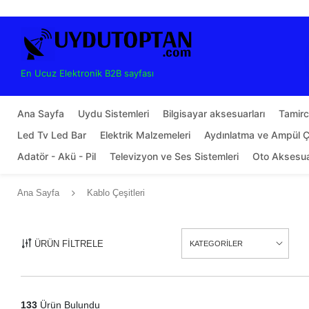
En Ucuz Elektronik B2B sayfası
Ana Sayfa
Uydu Sistemleri
Bilgisayar aksesuarları
Tamirci
Led Tv Led Bar
Elektrik Malzemeleri
Aydınlatma ve Ampül Çe
Adatör - Akü - Pil
Televizyon ve Ses Sistemleri
Oto Aksesu
Ana Sayfa
Kablo Çeşitleri
ÜRÜN FİLTRELE
KATEGORİLER
133
Ürün Bulundu