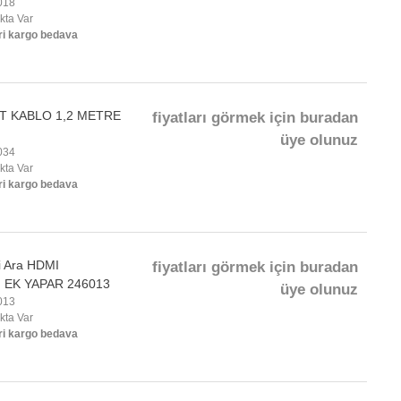
018
okta Var
ri kargo bedava
T KABLO 1,2 METRE
fiyatları görmek için buradan
üye olunuz
034
okta Var
ri kargo bedava
i Ara HDMI
fiyatları görmek için buradan
 EK YAPAR 246013
üye olunuz
013
okta Var
ri kargo bedava