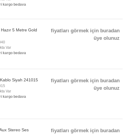
ri kargo bedava
 Hazır 5 Metre Gold
fiyatları görmek için buradan
üye olunuz
040
okta Var
ri kargo bedava
l Kablo Siyah 241015
fiyatları görmek için buradan
015
üye olunuz
okta Var
ri kargo bedava
Aux Stereo Ses
fiyatları görmek için buradan