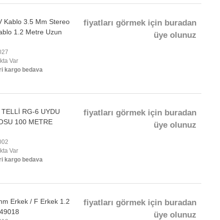
AV Kablo 3.5 Mm Stereo
fiyatları görmek için buradan
ablo 1.2 Metre Uzun
üye olunuz
027
okta Var
ri kargo bedava
TELLİ RG-6 UYDU
fiyatları görmek için buradan
OSU 100 METRE
üye olunuz
002
okta Var
ri kargo bedava
m Erkek / F Erkek 1.2
fiyatları görmek için buradan
249018
üye olunuz