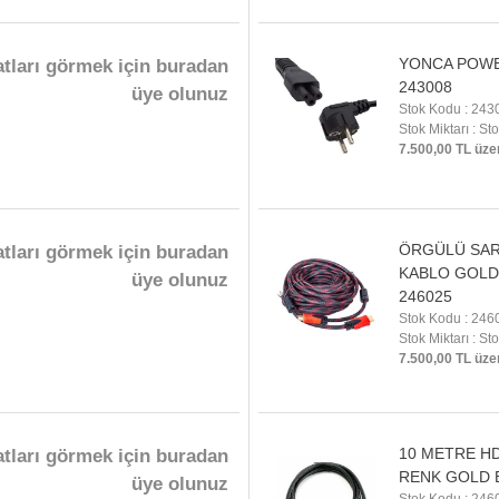
YONCA POWE
atları görmek için buradan
243008
üye olunuz
Stok Kodu : 243
Stok Miktarı : St
7.500,00 TL üze
ÖRGÜLÜ SAR
atları görmek için buradan
KABLO GOLD 
üye olunuz
246025
Stok Kodu : 246
Stok Miktarı : St
7.500,00 TL üze
10 METRE HD
atları görmek için buradan
RENK GOLD B
üye olunuz