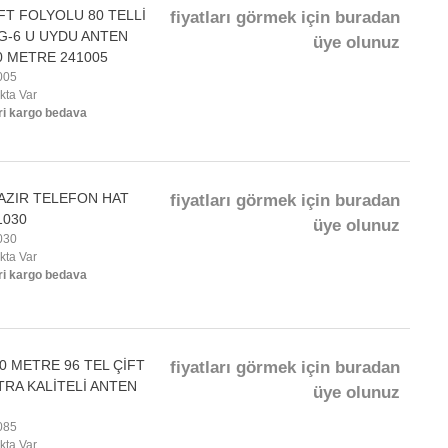
T FOLYOLU 80 TELLİ
fiyatları görmek için buradan
G-6 U UYDU ANTEN
üye olunuz
0 METRE 241005
005
okta Var
ri kargo bedava
AZIR TELEFON HAT
fiyatları görmek için buradan
1030
üye olunuz
030
okta Var
ri kargo bedava
 METRE 96 TEL ÇİFT
fiyatları görmek için buradan
RA KALİTELİ ANTEN
üye olunuz
085
okta Var