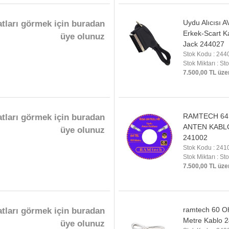
Uydu Alıcısı 
atları görmek için buradan
Erkek-Scart K
üye olunuz
Jack 244027
Stok Kodu : 244
Stok Miktarı : St
7.500,00 TL üze
RAMTECH 64 
atları görmek için buradan
ANTEN KABL
üye olunuz
241002
Stok Kodu : 241
Stok Miktarı : St
7.500,00 TL üze
ramtech 60 Oh
atları görmek için buradan
Metre Kablo 
üye olunuz