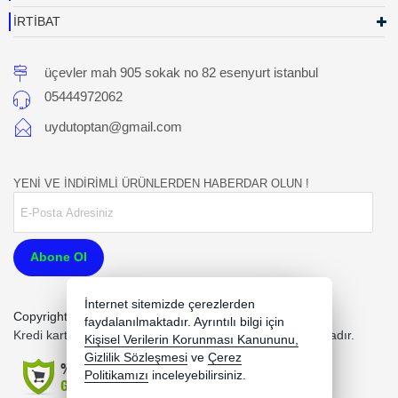
İRTİBAT
üçevler mah 905 sokak no 82 esenyurt istanbul
05444972062
uydutoptan@gmail.com
YENİ VE İNDİRİMLİ ÜRÜNLERDEN HABERDAR OLUN !
Abone Ol
İnternet sitemizde çerezlerden
Copyright 2026 uydutoptan.com - Tüm hakları saklıdır.
faydalanılmaktadır. Ayrıntılı bilgi için
Kredi kartı bilgileriniz 256bit SSL sertifikası ile korunmaktadır.
Kişisel Verilerin Korunması Kanununu,
Gizlilik Sözleşmesi
ve
Çerez
Politikamızı
inceleyebilirsiniz.