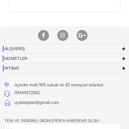
ALIŞVERİŞ
HİZMETLER
İRTİBAT
üçevler mah 905 sokak no 82 esenyurt istanbul
05444972062
uydutoptan@gmail.com
YENİ VE İNDİRİMLİ ÜRÜNLERDEN HABERDAR OLUN !