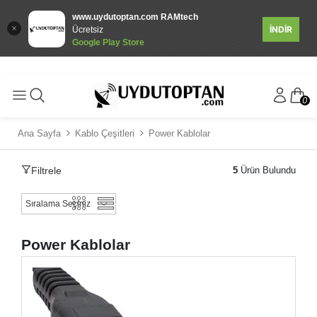
www.uydutoptan.com RAMtech
İNDİR
Ücretsiz
Google Play Store
0
Ana Sayfa
Kablo Çeşitleri
Power Kablolar
Filtrele
5
Ürün Bulundu
Power Kablolar