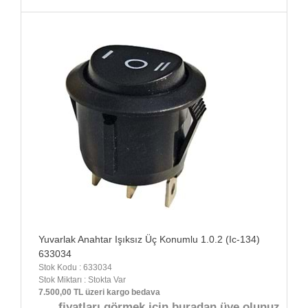
Yuvarlak Anahtar Işıksız Üç Konumlu 1.0.2 (Ic-134)
633034
Stok Kodu : 633034
Stok Miktarı : Stokta Var
7.500,00 TL üzeri kargo bedava
fiyatları görmek için buradan üye olunuz