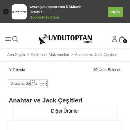
www.uydutoptan.com RAMtech
İNDİR
Ücretsiz
Google Play Store
0
Ana Sayfa
Elektronik Malzemeleri
Anahtar ve Jack Çeşitleri
Filtrele
50
Ürün Bulundu
Anahtar ve Jack Çeşitleri
Diğer Ürünler