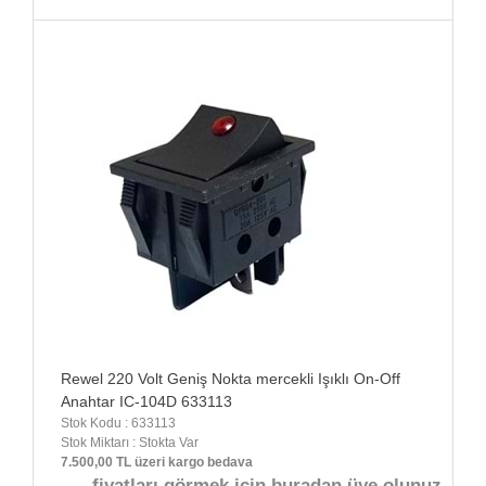
Rewel 220 Volt Geniş Nokta mercekli Işıklı On-Off
Anahtar IC-104D 633113
Stok Kodu : 633113
Stok Miktarı : Stokta Var
7.500,00 TL üzeri kargo bedava
fiyatları görmek için buradan üye olunuz