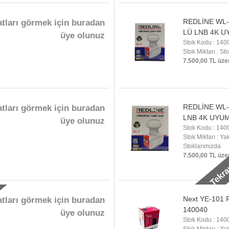
REDLİNE WL-
atları görmek için buradan
LÜ LNB 4K 
üye olunuz
Stok Kodu : 140
Stok Miktarı : St
7.500,00 TL üze
REDLİNE WL-2
atları görmek için buradan
LNB 4K UYU
üye olunuz
Yakında Tekra
Stok Kodu : 140
Stok Miktarı : Y
Stoklarımızda
7.500,00 TL üze
Next YE-101 P
atları görmek için buradan
140040
üye olunuz
Stok Kodu : 140