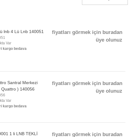
ü lnb 4 Lü Lnb 140051
fiyatları görmek için buradan
051
üye olunuz
okta Var
ri kargo bedava
ro Santral Merkezi
fiyatları görmek için buradan
( Quattro ) 140056
üye olunuz
056
okta Var
ri kargo bedava
01 1 li LNB TEKLİ
fiyatları görmek için buradan