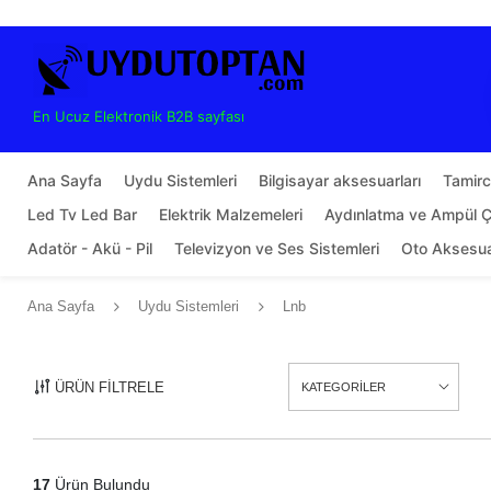
En Ucuz Elektronik B2B sayfası
Ana Sayfa
Uydu Sistemleri
Bilgisayar aksesuarları
Tamirci
Led Tv Led Bar
Elektrik Malzemeleri
Aydınlatma ve Ampül Çe
Adatör - Akü - Pil
Televizyon ve Ses Sistemleri
Oto Aksesu
Ana Sayfa
Uydu Sistemleri
Lnb
ÜRÜN FİLTRELE
KATEGORİLER
17
Ürün Bulundu