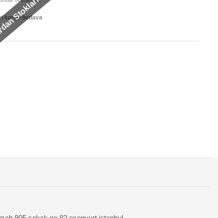
rdan Stoklarımızda
akında Tekrardan
ri kargo bedava
mah 905 sokak no 82 esenyurt istanbul