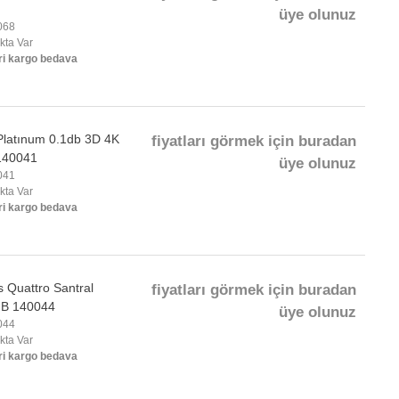
üye olunuz
068
okta Var
ri kargo bedava
 Platınum 0.1db 3D 4K
fiyatları görmek için buradan
140041
üye olunuz
041
okta Var
ri kargo bedava
s Quattro Santral
fiyatları görmek için buradan
NB 140044
üye olunuz
044
okta Var
ri kargo bedava