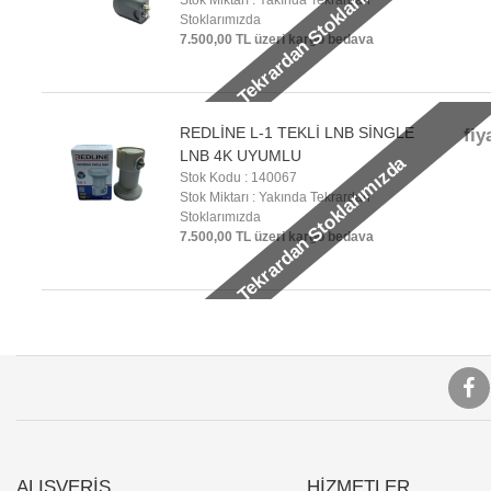
Yakında Tekrardan Stoklarımızda
Stok Miktarı : Yakında Tekrardan
Stoklarımızda
7.500,00 TL üzeri kargo bedava
REDLİNE L-1 TEKLİ LNB SİNGLE
fiy
LNB 4K UYUMLU
Yakında Tekrardan Stoklarımızda
Stok Kodu : 140067
Stok Miktarı : Yakında Tekrardan
Stoklarımızda
7.500,00 TL üzeri kargo bedava
ALIŞVERİŞ
HİZMETLER