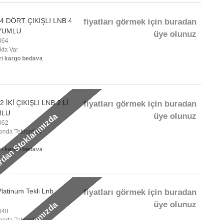
4 DÖRT ÇIKIŞLI LNB 4
fiyatları görmek için buradan
UYUMLU
üye olunuz
064
okta Var
ri kargo bedava
 İKİ ÇIKIŞLI LNB 2 Lİ
fiyatları görmek için buradan
MLU
üye olunuz
rdan Stoklarımızda
062
akında Tekrardan
ri kargo bedava
latinum Tekli Lnb
fiyatları görmek için buradan
üye olunuz
040