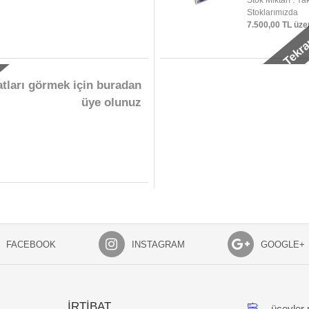
Yakında Tekra
Stok Miktarı : Y
Stoklarımızda
7.500,00 TL üze
atları görmek için buradan
üye olunuz
FACEBOOK
INSTAGRAM
GOOGLE+
İRTİBAT
üçevler 