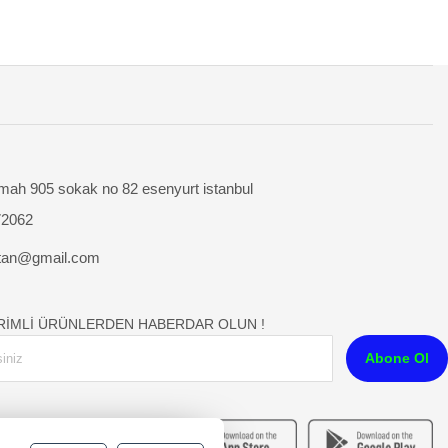
mah 905 sokak no 82 esenyurt istanbul
72062
tan@gmail.com
İRİMLİ ÜRÜNLERDEN HABERDAR OLUN !
Abone Ol