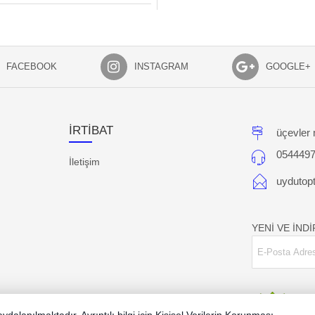
FACEBOOK
INSTAGRAM
GOOGLE+
İRTİBAT
üçevler 
054449
İletişim
uydutop
YENİ VE İND