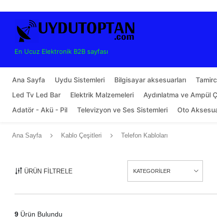
En Ucuz Elektronik B2B sayfası
Ana Sayfa
Uydu Sistemleri
Bilgisayar aksesuarları
Tamirci
Led Tv Led Bar
Elektrik Malzemeleri
Aydınlatma ve Ampül Çe
Adatör - Akü - Pil
Televizyon ve Ses Sistemleri
Oto Aksesu
Ana Sayfa
Kablo Çeşitleri
Telefon Kabloları
ÜRÜN FİLTRELE
KATEGORİLER
9
Ürün Bulundu