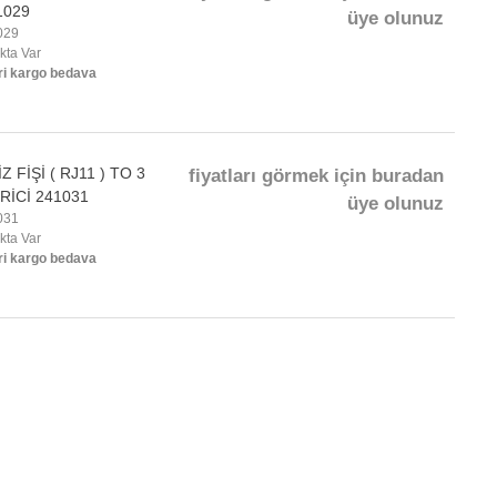
1029
üye olunuz
029
okta Var
ri kargo bedava
 FİŞİ ( RJ11 ) TO 3
fiyatları görmek için buradan
RİCİ 241031
üye olunuz
031
okta Var
ri kargo bedava