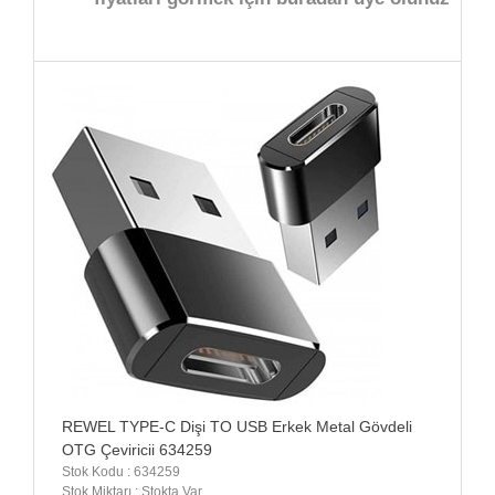
REWEL TYPE-C Dişi TO USB Erkek Metal Gövdeli
OTG Çeviricii 634259
Stok Kodu : 634259
Stok Miktarı : Stokta Var