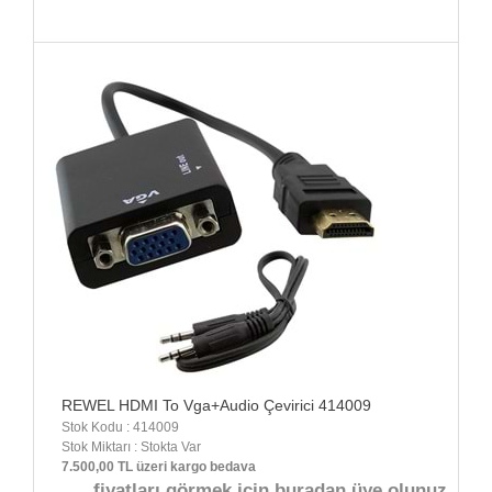
REWEL HDMI To Vga+Audio Çevirici 414009
Stok Kodu : 414009
Stok Miktarı : Stokta Var
7.500,00 TL üzeri kargo bedava
fiyatları görmek için buradan üye olunuz