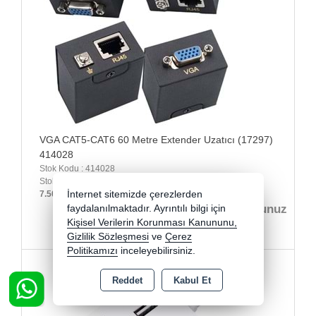
VGA CAT5-CAT6 60 Metre Extender Uzatıcı (17297)
414028
Stok Kodu : 414028
Stok Miktarı : Stokta Var
7.500,00 TL üzeri kargo bedava
İnternet sitemizde çerezlerden
fiyatları görmek için buradan üye olunuz
faydalanılmaktadır. Ayrıntılı bilgi için
Kişisel Verilerin Korunması Kanununu,
Gizlilik Sözleşmesi
ve
Çerez
Politikamızı
inceleyebilirsiniz.
Reddet
Kabul Et