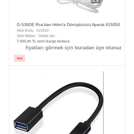
G-536DE Rca'dan Hdmi'a Dönüştürücü Aparat 415050
Stok Kodu : 415050
Stok Miktarı : Stokta Var
7.500,00 TL üzeri kargo bedava
fiyatları görmek için buradan üye olunuz
Yeni