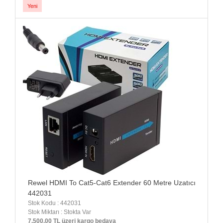
Yeni
Rewel HDMI To Cat5-Cat6 Extender 60 Metre Uzatıcı
442031
Stok Kodu : 442031
Stok Miktarı : Stokta Var
7.500,00 TL üzeri kargo bedava