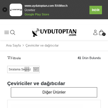
www.uydutoptan.com RAMtech
İNDİR
Ücretsiz
Google Play Store
0
Ana Sayfa
Çeviriciler ve dağıtıcılar
Filtrele
41
Ürün Bulundu
Çeviriciler ve dağıtıcılar
Diğer Ürünler