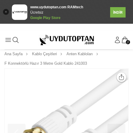
www.uydutoptan.com RAMtech
İNDİR
Ücretsiz
Google Play Store
0
Ana Sayfa
Kablo Çeşitleri
Anten Kabloları
F Konnektörlü Hazır 3 Metre Gold Kablo 241003