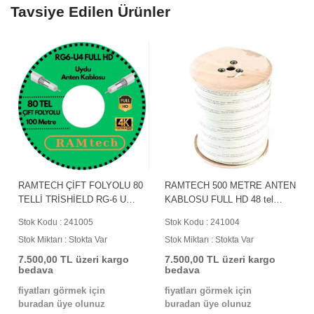
Tavsiye Edilen Ürünler
L
RAMTECH ÇİFT FOLYOLU 80
RAMTECH 500 METRE ANTEN
TELLİ TRİSHİELD RG-6 U
KABLOSU FULL HD 48 tel
UYDU ANTEN KABLOSU 100
241004
Stok Kodu : 241005
Stok Kodu : 241004
METRE 241005
Stok Miktarı : Stokta Var
Stok Miktarı : Stokta Var
7.500,00 TL üzeri kargo
7.500,00 TL üzeri kargo
bedava
bedava
fiyatları görmek için
fiyatları görmek için
buradan üye olunuz
buradan üye olunuz