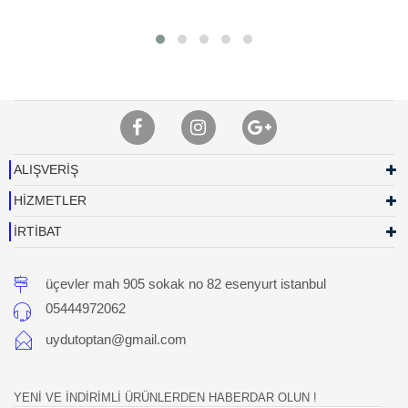
ALIŞVERİŞ
HİZMETLER
İRTİBAT
üçevler mah 905 sokak no 82 esenyurt istanbul
05444972062
uydutoptan@gmail.com
YENİ VE İNDİRİMLİ ÜRÜNLERDEN HABERDAR OLUN !