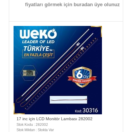
fiyatları görmek için buradan üye olunuz
17 inc için LCD Monitör Lambası 282002
Stok Kodu : 282002
Stok Miktarı : Stokta Var