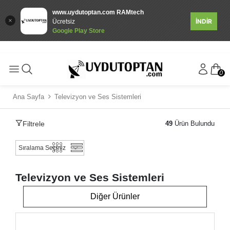
www.uydutoptan.com RAMtech
İNDİR
Ücretsiz
Google Play Store
0
Ana Sayfa
Televizyon ve Ses Sistemleri
Filtrele
49
Ürün Bulundu
Televizyon ve Ses Sistemleri
Diğer Ürünler