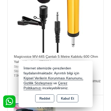
Magicvoice MV-445 Çantalı 5 Metre Kablolu 600 Ohm
Yaka Mikrofonu 272024
Stok Kodu : 272024
İnternet sitemizde çerezlerden
Stok Miktarı : Stokta Var
faydalanılmaktadır. Ayrıntılı bilgi için
7.500,00 TL üzeri kargo bedava
Kişisel Verilerin Korunması Kanununu,
fiyatları görmek için buradan üye olunuz
Gizlilik Sözleşmesi
ve
Çerez
Politikamızı
inceleyebilirsiniz.
Reddet
Kabul Et