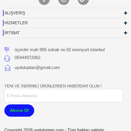
ALIŞVERİŞ
HİZMETLER
İRTİBAT
üçevler mah 905 sokak no 82 esenyurt istanbul
05444972062
uydutoptan@gmail.com
YENİ VE İNDİRİMLİ ÜRÜNLERDEN HABERDAR OLUN !
Abone Ol
Copyright 2026 uydutoptan.com - Tüm hakları saklıdır.