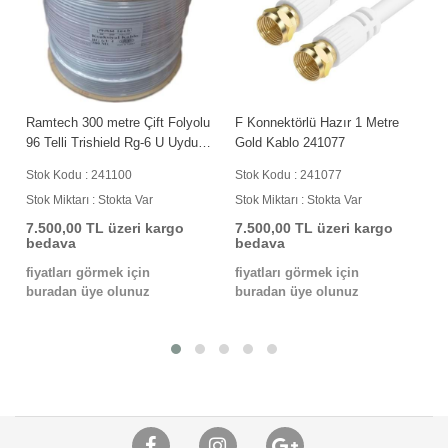
N
Ramtech 300 metre Çift Folyolu
F Konnektörlü Hazır 1 Metre
96 Telli Trishield Rg-6 U Uydu
Gold Kablo 241077
Kablosu 241100
Stok Kodu : 241100
Stok Kodu : 241077
Stok Miktarı : Stokta Var
Stok Miktarı : Stokta Var
7.500,00 TL üzeri kargo
7.500,00 TL üzeri kargo
bedava
bedava
fiyatları görmek için
fiyatları görmek için
buradan üye olunuz
buradan üye olunuz