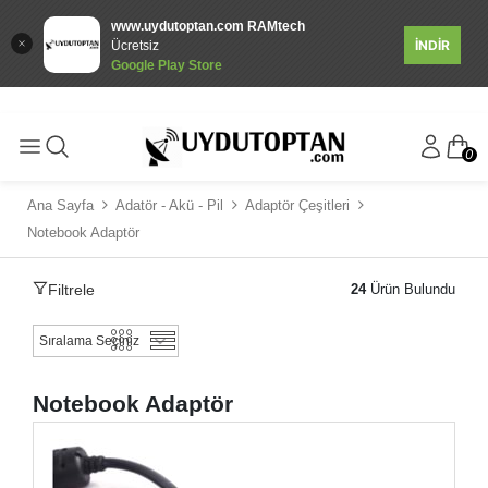
www.uydutoptan.com RAMtech
İNDİR
Ücretsiz
Google Play Store
0
Ana Sayfa
Adatör - Akü - Pil
Adaptör Çeşitleri
Notebook Adaptör
Filtrele
24
Ürün Bulundu
Notebook Adaptör