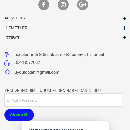
ALIŞVERİŞ
HİZMETLER
İRTİBAT
üçevler mah 905 sokak no 82 esenyurt istanbul
05444972062
uydutoptan@gmail.com
YENİ VE İNDİRİMLİ ÜRÜNLERDEN HABERDAR OLUN !
Abone Ol