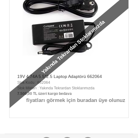
Yakında Tekrardan Stoklarımızda
19V 4.74A 5.5*2.5 Laptop Adaptörü 662064
Stok Kodu : 662064
Stok Miktarı : Yakında Tekrardan Stoklarımızda
7.500,00 TL üzeri kargo bedava
fiyatları görmek için buradan üye olunuz