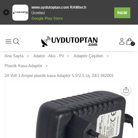
www.uydutoptan.com RAMtech
İNDİR
Ücretsiz
Google Play Store
0
Ana Sayfa
Adatör - Akü - Pil
Adaptör Çeşitleri
Plastik Kasa Adaptör
24 Volt 1 Amper plastik kasa Adaptör 5.5*2.5 Uç 24/1 662001