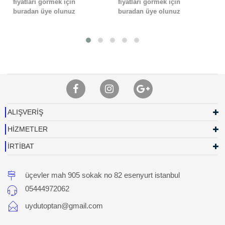
fiyatları görmek için
fiyatları görmek için
buradan üye olunuz
buradan üye olunuz
ALIŞVERİŞ
HİZMETLER
İRTİBAT
üçevler mah 905 sokak no 82 esenyurt istanbul
05444972062
uydutoptan@gmail.com